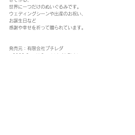
世界に一つだけのぬいぐるみです。
ウェディングシーンや出産のお祝い、
お誕生日など
感謝や幸せを祈って贈られています。
発売元：有限会社プチレダ
©2023 San-X Co., Ltd. All Rights
Reserved.
ウェディング、結婚式、披露宴、花
束、両親贈呈品、結婚、ウェルカムボ
ード、ウエルカムボード、花嫁、プレ
花嫁、ゼクシ、,両親へのプレゼント、
お父さん、お母さん、ギフト、ウェル
カムスペース、かわいい、可愛い、贈
呈品、両親、感謝、ありがとう、結婚
式準備、結婚準備、プロポーズ、定