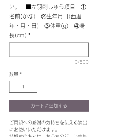
い。 ■左羽刺しゅう項目：①
名前(かな) ②生年月日(西暦
年・月・日) ③体重(g) ④身
長(cm)
*
0/500
数量
*
カートに追加する
ご両親への感謝の気持ちを伝える演出
にお使いいただけます。
結婚式のあとは、おうちの新しい家族