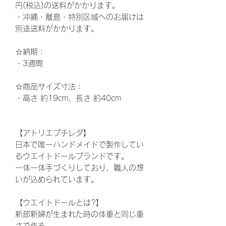
円(税込)の送料がかかります。
・沖縄・離島・特別区域へのお届けは
別途送料がかかります。
☆納期
：
・3週間
☆
商品サイズ寸法：
・高さ
約19
cm、長さ 約40cm
【アトリエプチレダ】
日本で唯一ハンドメイドで製作してい
るウエイトドールブランドです。
一体一体手づくりしており、職人の想
いが込められています。
【ウエイトドールとは
?
】
新郎新婦が生まれた時の体重と同じ重
さで作る、