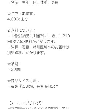
・名前、生年月日、体重、身長
☆作成可能体重：
4,000gまで
☆
送料について：
・1梱包(納品先1箇所)につき、1,210
円(税込)の送料がかかります。
・沖縄・離島・特別区域へのお届けは
別途送料がかかります。
☆納期
：
・3週間
☆
商品サイズ寸法：
・高さ
約23
cm、長さ 約42cm
【アトリエプチレダ】
日本で唯一ハンドメイドで製作してい