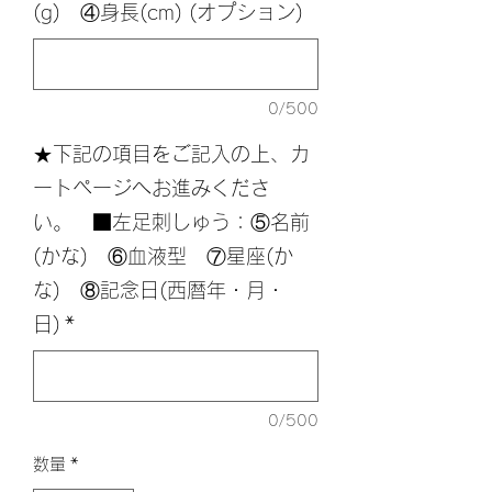
(g) ④身長(cm) (オプション)
0/500
★下記の項目をご記入の上、カ
ートページへお進みくださ
い。 ■左足刺しゅう：⑤名前
(かな) ⑥血液型 ⑦星座(か
な) ⑧記念日(西暦年・月・
日)
*
0/500
数量
*