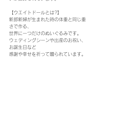
【ウエイトドールとは?】
新郎新婦が生まれた時の体重と同じ重
さで作る、
世界に一つだけのぬいぐるみです。
ウェディングシーンや出産のお祝い、
お誕生日など
感謝や幸せを祈って贈られています。
発売元：有限会社プチレダ
©︎GACHAMUKKU
ウェディング、結婚式、披露宴、花
束、両親贈呈品、結婚、ウェルカムボ
ード、ウエルカムボード、花嫁、プレ
花嫁、ゼクシ、,両親へのプレゼント、
お父さん、お母さん、ギフト、ウェル