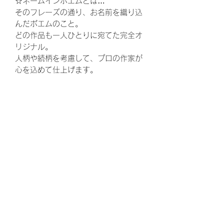
☆ネームインポエムとは…
そのフレーズの通り、お名前を織り込
んだポエムのこと。
どの作品も一人ひとりに宛てた完全オ
リジナル。
人柄や続柄を考慮して、プロの作家が
心を込めて仕上げます。
ウェディング、結婚式、披露宴、花
束、両親贈呈品、結婚、ウェルカムボ
ード、ウエルカムボード、花嫁、プレ
花嫁、ゼクシ、,両親へのプレゼント、
お父さん、お母さん、ギフト、ウェル
カムスペース、かわいい、可愛い、贈
呈品、両親、感謝、ありがとう、結婚
式準備、結婚準備、プロポーズ、定
番、定番商品、トレンド、婚約、ウェ
ディングドレス、ウェディングケー
キ、ウェディングフォト、キャンペー