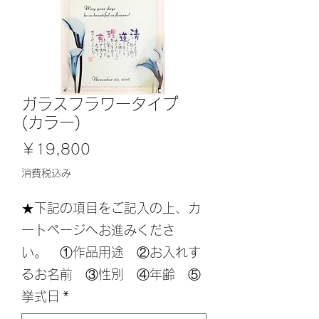
ガラスフラワータイプ
(カラー)
価
￥19,800
格
消費税込み
★下記の項目をご記入の上、カ
ートページへお進みくださ
い。 ①作品用途 ②お入れす
るお名前 ③性別 ④年齢 ⑤
挙式日
*