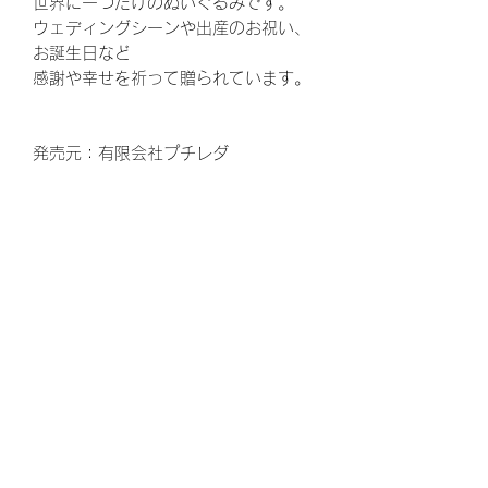
世界に一つだけのぬいぐるみです。
ウェディングシーンや出産のお祝い、
お誕生日など
感謝や幸せを祈って贈られています。
発売元：有限会社プチレダ
©L/KMP
ウェディング、結婚式、披露宴、花
束、両親贈呈品、結婚、ウェルカムボ
ード、ウエルカムボード、花嫁、プレ
花嫁、ゼクシ、,両親へのプレゼント、
お父さん、お母さん、ギフト、ウェル
カムスペース、かわいい、可愛い、贈
呈品、両親、感謝、ありがとう、結婚
式準備、結婚準備、プロポーズ、定
番、定番商品、トレンド、婚約、ウェ
ディングドレス、ウェディングケー