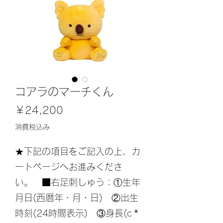
コアラのマーチくん
価
￥24,200
格
消費税込み
★下記の項目をご記入の上、カ
ートページへお進みくださ
い。 ■右足刺しゅう：①生年
月日(西暦年・月・日) ②出生
時刻(24時間表示) ③身長(c
*