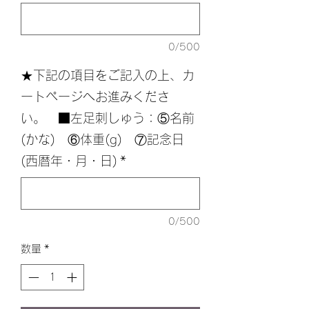
0/500
★下記の項目をご記入の上、カ
ートページへお進みくださ
い。 ■左足刺しゅう：⑤名前
(かな) ⑥体重(g) ⑦記念日
(西暦年・月・日)
*
0/500
数量
*