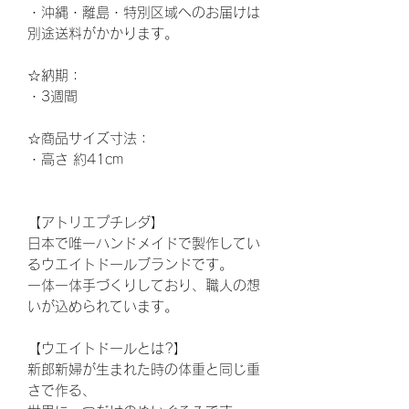
・沖縄・離島・特別区域へのお届けは
別途送料がかかります。
☆納期
：
・3週間
☆
商品サイズ寸法：
・高さ
約41
cm
【アトリエプチレダ】
日本で唯一ハンドメイドで製作してい
るウエイトドールブランドです。
一体一体手づくりしており、職人の想
いが込められています。
【ウエイトドールとは?】
新郎新婦が生まれた時の体重と同じ重
さで作る、