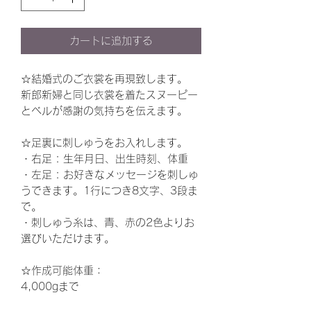
カートに追加する
☆結婚式のご衣裳を再現致します。
新郎新婦と同じ衣裳を着たスヌーピー
とベルが感謝の気持ちを伝えます。
☆足裏に刺しゅうをお入れします。
・右足 : 生年月日、出生時刻、体重
・左足 : お好きなメッセージを刺しゅ
うできます。1行につき8文字、3段ま
で。
・刺しゅう糸は、青、赤の2色よりお
選びいただけます。
☆作成可能体重：
4,000gまで