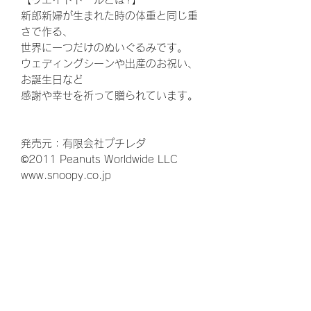
新郎新婦が生まれた時の体重と同じ重
さで作る、
世界に一つだけのぬいぐるみです。
ウェディングシーンや出産のお祝い、
お誕生日など
感謝や幸せを祈って贈られています。
発売元：有限会社プチレダ
©2011 Peanuts Worldwide LLC
www.snoopy.co.jp
ウェディング、結婚式、披露宴、花
束、両親贈呈品、結婚、ウェルカムボ
ード、ウエルカムボード、花嫁、プレ
花嫁、ゼクシ、,両親へのプレゼント、
お父さん、お母さん、ギフト、ウェル
カムスペース、かわいい、可愛い、贈