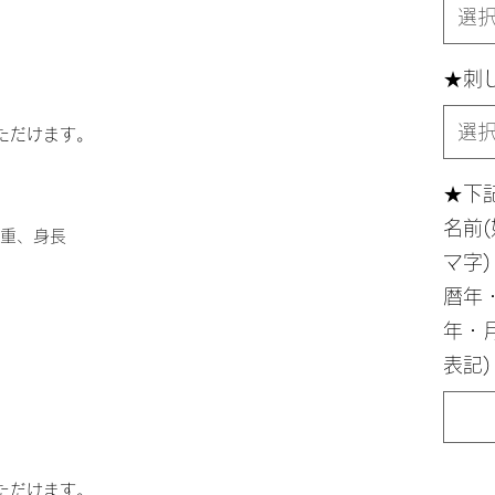
選
★刺
選
ただけます。
★下
名前
体重、身長
マ字)
暦年
年・月
表記)
ただけます。