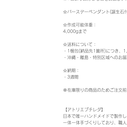
☆バースデーペンダント(誕生石付
☆作成可能体重：
4,000gまで
☆
送料について：
・1梱包(納品先1箇所)につき、1
・沖縄・離島・特別区域へのお届
☆納期：
・3週間
※在庫限りの商品のためご注文前
【アトリエプチレダ】
日本で唯一ハンドメイドで製作し
一体一体手づくりしており、職人