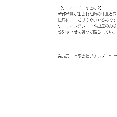
【ウエイトドールとは?】
新郎新婦が生まれた時の体重と同
世界に一つだけのぬいぐるみです
ウェディングシーンや出産のお祝
感謝や幸せを祈って贈られていま
発売元：有限会社プチレダ https://ww
ウェディング、結婚式、披露宴、
ウエルカムボード、花嫁、プレ花
お母さん、ギフト、ウェルカムス
謝、ありがとう、結婚式準備、結
ド、婚約、ウェディングドレス、
ャンペーン、親族、親、ブライダ
お台場、人前式、教会式、神前式
数、家族のみ、会費制、ゲストハ