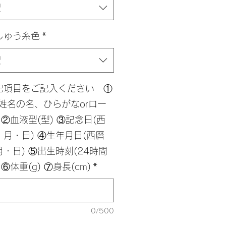
択
しゅう糸色
*
択
記項目をご記入ください ①
(姓名の名、ひらがなorロー
 ②血液型(型) ③記念日(西
・月・日) ④生年月日(西暦
・日) ⑤出生時刻(24時間
 ⑥体重(g) ⑦身長(cm)
*
0/500