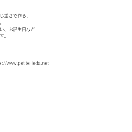
じ重さで作る、
。
い、お誕生日など
す。
w.petite-leda.net
花束、両親贈呈品、結婚、ウェルカムボード、
嫁、ゼクシ、,両親へのプレゼント、お父さん、
ペース、かわいい、可愛い、贈呈品、両親、感
婚準備、プロポーズ、定番、定番商品、トレン
ウェディングケーキ、ウェディングフォト、キ
ル、東京、大阪、福岡、横浜、神戸、表参道、
、仏前式、リゾート、リゾ婚、1.5次会、少人
ウス、ホテル、ホテルウェディング、レストラ