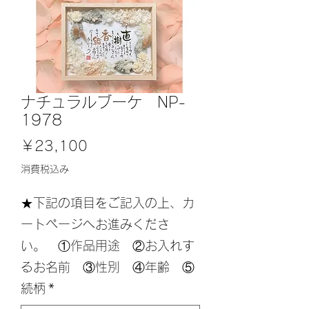
ナチュラルブーケ NP-
1978
価
￥23,100
格
消費税込み
★下記の項目をご記入の上、カ
ートページへお進みくださ
い。 ①作品用途 ②お入れす
るお名前 ③性別 ④年齢 ⑤
続柄
*