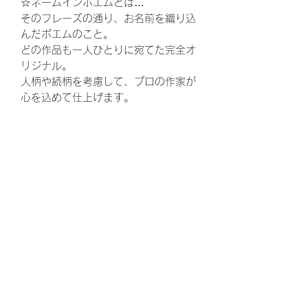
☆ネームインポエムとは…
そのフレーズの通り、お名前を織り込
んだポエムのこと。
どの作品も一人ひとりに宛てた完全オ
リジナル。
人柄や続柄を考慮して、プロの作家が
心を込めて仕上げます。
ウェディング、結婚式、披露宴、花
束、両親贈呈品、結婚、ウェルカムボ
ード、ウエルカムボード、花嫁、プレ
花嫁、ゼクシ、,両親へのプレゼント、
お父さん、お母さん、ギフト、ウェル
カムスペース、かわいい、可愛い、贈
呈品、両親、感謝、ありがとう、結婚
式準備、結婚準備、プロポーズ、定
番、定番商品、トレンド、婚約、ウェ
ディングドレス、ウェディングケー
キ、ウェディングフォト、キャンペー