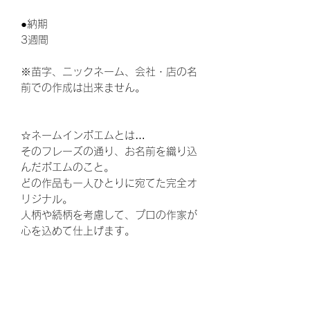
●納期
3週間
※苗字、ニックネーム、会社・店の名
前での作成は出来ません。
☆ネームインポエムとは…
そのフレーズの通り、お名前を織り込
んだポエムのこと。
どの作品も一人ひとりに宛てた完全オ
リジナル。
人柄や続柄を考慮して、プロの作家が
心を込めて仕上げます。
ウェディング、結婚式、披露宴、花
束、両親贈呈品、結婚、ウェルカムボ