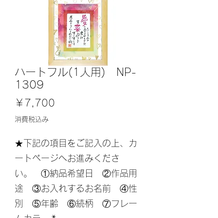
ハートフル(1人用) NP-
1309
価
￥7,700
格
消費税込み
★下記の項目をご記入の上、カ
ートページへお進みくださ
い。 ①納品希望日 ②作品用
途 ③お入れするお名前 ④性
別 ⑤年齢 ⑥続柄 ⑦フレー