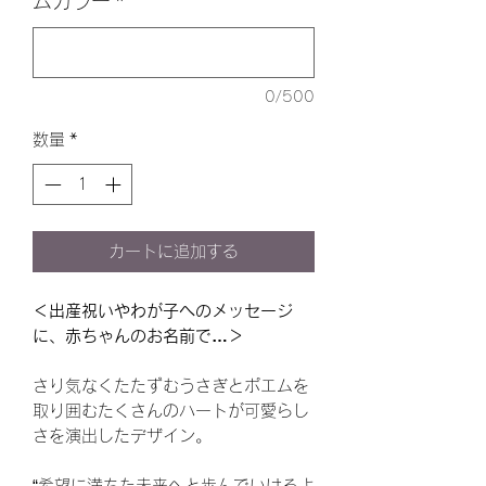
ムカラー
*
0/500
数量
*
カートに追加する
＜出産祝いやわが子へのメッセージ
に、赤ちゃんのお名前で…＞
さり気なくたたずむうさぎとポエムを
取り囲むたくさんのハートが可愛らし
さを演出したデザイン。
“希望に満ちた未来へと歩んでいけるよ