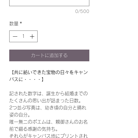
0/500
数量
*
カートに追加する
【共に紡いできた宝物の日々をキャン
バスに・・・・】
記された数字は、誕生から結婚までの
たくさんの思い出が詰まった日数。
2つ並ぶ写真は、幼き頃の自分と晴れ
姿の自分。
唯一無二のポエムは、親御さんのお名
前で綴る感謝の気持ち。
それらがキャンバス地にプリントされ