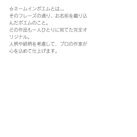
☆ネームインポエムとは…
そのフレーズの通り、お名前を織り込
んだポエムのこと。
どの作品も一人ひとりに宛てた完全オ
リジナル。
人柄や続柄を考慮して、プロの作家が
心を込めて仕上げます。
ウェディング、結婚式、披露宴、花
束、両親贈呈品、結婚、ウェルカムボ
ード、ウエルカムボード、花嫁、プレ
花嫁、ゼクシ、,両親へのプレゼント、
お父さん、お母さん、ギフト、ウェル
カムスペース、かわいい、可愛い、贈
呈品、両親、感謝、ありがとう、結婚
式準備、結婚準備、プロポーズ、定
番、定番商品、トレンド、婚約、ウェ
ディングドレス、ウェディングケー