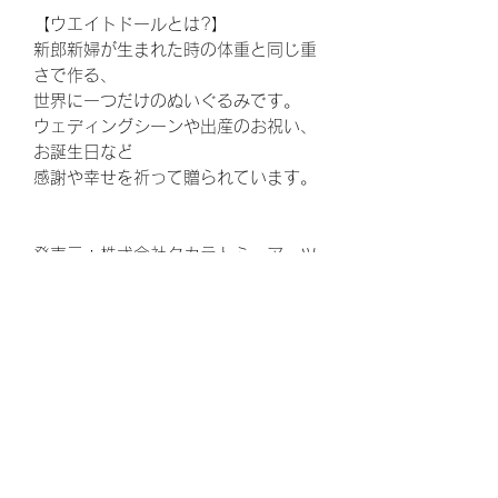
【ウエイトドールとは?】
新郎新婦が生まれた時の体重と同じ重
さで作る、
世界に一つだけのぬいぐるみです。
ウェディングシーンや出産のお祝い、
お誕生日など
感謝や幸せを祈って贈られています。
発売元：株式会社タカラトミーアーツ
https://www.takaratomy-arts.co.jp
© Disney
ウェディング、結婚式、披露宴、花
束、両親贈呈品、結婚、ウェルカムボ
ード、ウエルカムボード、花嫁、プレ
花嫁、ゼクシ、,両親へのプレゼント、
お父さん、お母さん、ギフト、ウェル