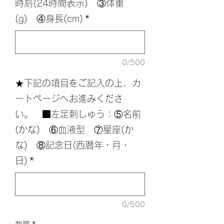
時刻(24時間表示) ③体重
(g) ④身長(cm)
*
0/500
★下記の項目をご記入の上、カ
ートページへお進みくださ
い。 ■左足刺しゅう：⑤名前
(かな) ⑥血液型 ⑦星座(か
な) ⑧記念日(西暦年・月・
日)
*
0/500