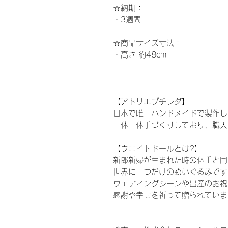
☆納期
：
・3週間
☆
商品サイズ寸法：
・高さ
約48
cm
【アトリエプチレダ】
日本で唯一ハンドメイドで製作し
一体一体手づくりしており、職人
【ウエイトドールとは?】
新郎新婦が生まれた時の体重と同
世界に一つだけのぬいぐるみです
ウェディングシーンや出産のお祝
感謝や幸せを祈って贈られていま