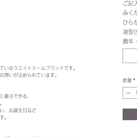
ご記
みく
ひらが
液型(
暦年
ているウエイトドールブランドです。
の想いが込められています。
数量
*
じ重さで作る、
。
い、お誕生日など
す。