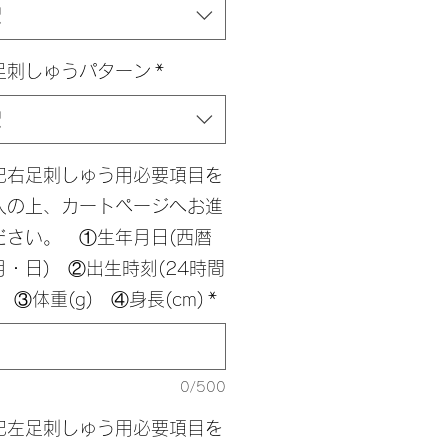
択
足刺しゅうパターン
*
択
記右足刺しゅう用必要項目を
入の上、カートページへお進
ださい。 ①生年月日(西暦
月・日) ②出生時刻(24時間
 ③体重(g) ④身長(cm)
*
0/500
記左足刺しゅう用必要項目を