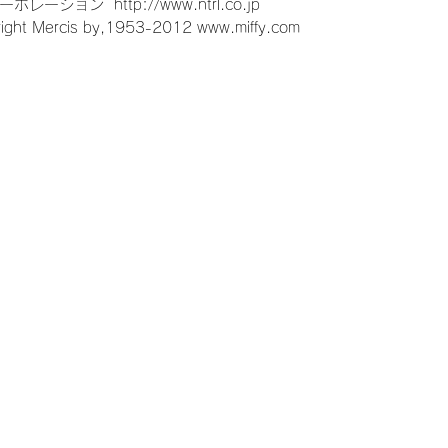
ーポレーション
http://
www.ntrl.co.jp
yright Mercis by,1953-2012 www.miffy.com
花束、両親贈呈品、結婚、ウェルカムボード、
嫁、ゼクシ、,両親へのプレゼント、お父さん、
ペース、かわいい、可愛い、贈呈品、両親、感
婚準備、プロポーズ、定番、定番商品、トレン
ウェディングケーキ、ウェディングフォト、キ
ル、東京、大阪、福岡、横浜、神戸、表参道、
、仏前式、リゾート、リゾ婚、1.5次会、少人
ウス、ホテル、ホテルウェディング、レストラ
呈ギフト、両親プレゼント、ぬいどり、ぬいぐ
ん好きと繋がりたい、ウェイトドール、ウエイ
トベア、体重ベア