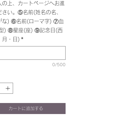
入の上、カートページへお進
ださい。⑤名前(姓名の名、
な) ⑥名前(ローマ字) ⑦血
型) ⑧星座(座) ⑨記念日(西
・月・日)
*
0/500
カートに追加する