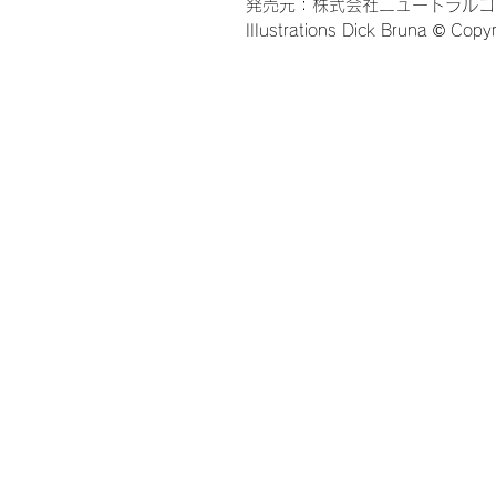
発売元：株式会社ニュートラルコ
IIIustrations Dick Bruna © Cop
ウェディング、結婚式、披露宴、
ウエルカムボード、花嫁、プレ花
お母さん、ギフト、ウェルカムス
謝、ありがとう、結婚式準備、結
ド、婚約、ウェディングドレス、
ャンペーン、親族、親、ブライダ
お台場、人前式、教会式、神前式
数、家族のみ、会費制、ゲストハ
ン、レストランウェディング、贈
るみじゃありません家族、プーさ
トドール、ウェイトベア、ウエイ