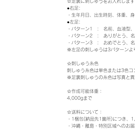
☆足裏に刺しゅうをお入れします
●右足:
・生年月日、出生時刻、体重、身
●左足:
・パターン1 : 名前、血液型
・パターン2 : ありがとう、
・パターン3 : おめでとう、
※左足の刺しゅうは3パターンよ
☆刺しゅう糸色
刺しゅう糸色は単色または3色コ
※足裏刺しゅうの糸色は写真と異
☆作成可能体重：
4,000gまで
☆
送料について：
・1梱包(納品先1箇所)につき、1
・沖縄・離島・特別区域へのお届