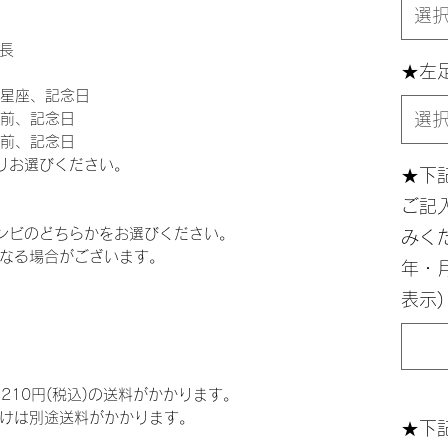
選
長
★左
、星座、記念日
選
名前、記念日
名前、記念日
りお選びください。
★下
ご記
ンビのどちらかをお選びください。
みく
なる場合がございます。
年・
表示)
,210円(税込)の送料がかかります。
けは別途送料がかかります。
★下