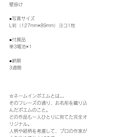
壁掛け
●写真サイズ
L判（127mm×89mm）ヨコ1枚
●付属品
単3電池×1
●納期
3週間
☆ネームインポエムとは…
そのフレーズの通り、お名前を織り込
んだポエムのこと。
どの作品も一人ひとりに宛てた完全オ
リジナル。
人柄や続柄を考慮して、プロの作家が