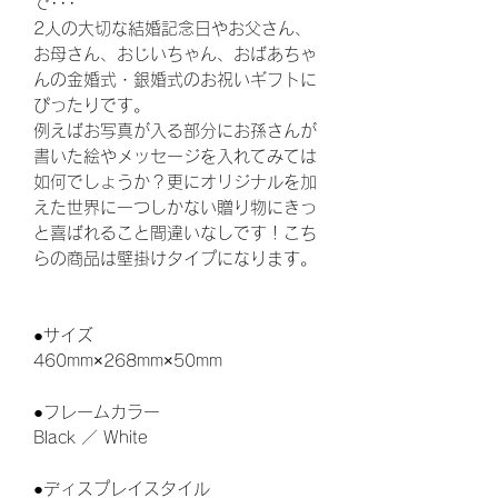
で･･･
2人の大切な結婚記念日やお父さん、
お母さん、おじいちゃん、おばあちゃ
んの金婚式・銀婚式のお祝いギフトに
ぴったりです。
例えばお写真が入る部分にお孫さんが
書いた絵やメッセージを入れてみては
如何でしょうか？更にオリジナルを加
えた世界に一つしかない贈り物にきっ
と喜ばれること間違いなしです！こち
らの商品は壁掛けタイプになります。
●サイズ
460mm×268mm×50mm
●フレームカラー
Black ／ White
●ディスプレイスタイル