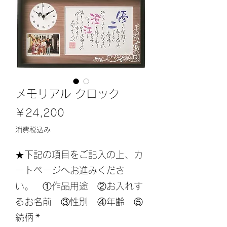
メモリアル クロック
価
￥24,200
格
消費税込み
★下記の項目をご記入の上、カ
ートページへお進みくださ
い。 ①作品用途 ②お入れす
るお名前 ③性別 ④年齢 ⑤
続柄
*