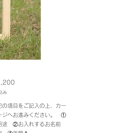
価
,200
格
込み
記の項目をご記入の上、カー
ージへお進みください。 ①
用途 ②お入れするお名前