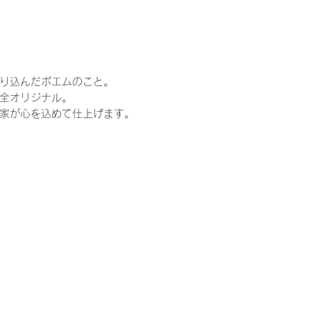
り込んだポエムのこと。
全オリジナル。
家が心を込めて仕上げます。
花束、両親贈呈品、結婚、ウェルカムボード、
嫁、ゼクシ、,両親へのプレゼント、お父さん、
ペース、かわいい、可愛い、贈呈品、両親、感
婚準備、プロポーズ、定番、定番商品、トレン
ウェディングケーキ、ウェディングフォト、キ
ル、東京、大阪、福岡、横浜、神戸、表参道、
、仏前式、リゾート、リゾ婚、1.5次会、少人
ウス、ホテル、ホテルウェディング、レストラ
呈ギフト、両親プレゼント、ぬいどり、ぬいぐ
ん好きと繋がりたい、ウェイトドール、ウエイ