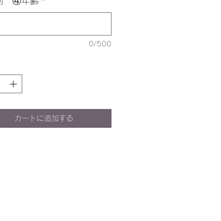
別 ④年齢
*
0/500
カートに追加する