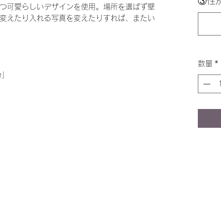
③性
つ可愛らしいデザインを使用。場所を選ばず壁
変えたり入れる写真を変えたりすれば、またい
数量
*
e」