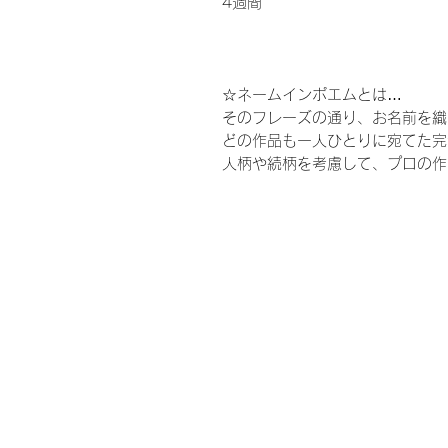
4週間
☆ネームインポエムとは…
そのフレーズの通り、お名前を織
どの作品も一人ひとりに宛てた完
人柄や続柄を考慮して、プロの作
ウェディング、結婚式、披露宴、
ウエルカムボード、花嫁、プレ花
お母さん、ギフト、ウェルカムス
謝、ありがとう、結婚式準備、結
ド、婚約、ウェディングドレス、
ャンペーン、親族、親、ブライダ
お台場、人前式、教会式、神前式
数、家族のみ、会費制、ゲストハ
ン、レストランウェディング、贈
るみじゃありません家族、プーさ