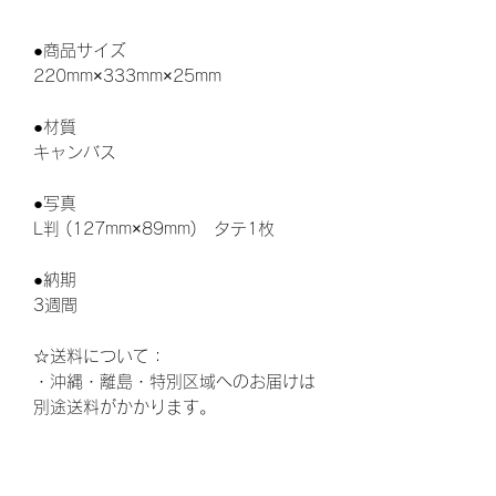
●商品サイズ
220mm×333mm×25mm
●材質
キャンバス
●写真
L判 (127mm×89mm) タテ1枚
●納期
3週間
☆送料について：
・沖縄・離島・特別区域へのお届けは
別途送料がかかります。
ウェディング、結婚式、披露宴、花