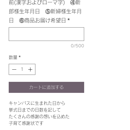
前(漢字およびローマ字) ④新
郎様生年月日 ⑤新婦様生年月
日 ⑥商品お届け希望日
*
0/500
数量
*
カートに追加する
キャンバスに生まれた日から
挙式日までの日数を記して
たくさんの感謝の想いを込めた
子育て感謝状です