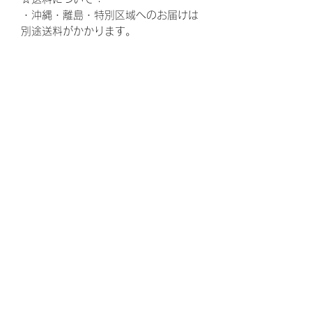
・沖縄・離島・特別区域へのお届けは
別途送料がかかります。
ウェディング、結婚式、披露宴、花
束、両親贈呈品、結婚、ウェルカムボ
ード、ウエルカムボード、花嫁、プレ
花嫁、ゼクシ、,両親へのプレゼント、
お父さん、お母さん、ギフト、ウェル
カムスペース、かわいい、可愛い、贈
呈品、両親、感謝、ありがとう、結婚
式準備、結婚準備、プロポーズ、定
番、定番商品、トレンド、婚約、ウェ
ディングドレス、ウェディングケー
キ、ウェディングフォト、キャンペー
ン、親族、親、ブライダル、東京、大
阪、福岡、横浜、神戸、表参道、お台
場、人前式、教会式、神前式、仏前
式、リゾート、リゾ婚、1.5次会、少