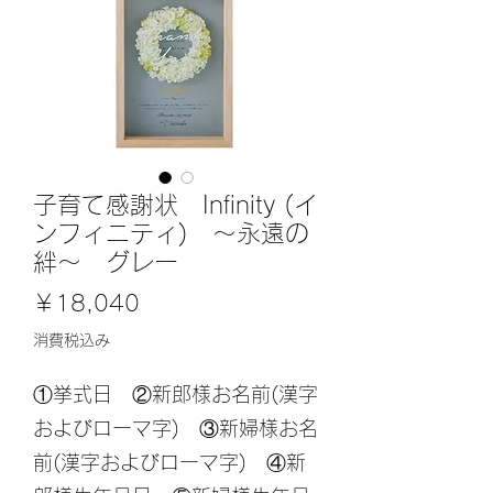
子育て感謝状 Infinity (イ
ンフィニティ) ～永遠の
絆～ グレー
価
￥18,040
格
消費税込み
①挙式日 ②新郎様お名前(漢字
およびローマ字) ③新婦様お名
前(漢字およびローマ字) ④新