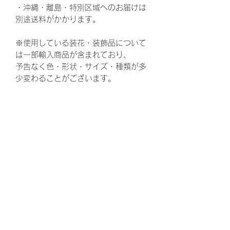
・沖縄・離島・特別区域へのお届けは
別途送料がかかります。
※使用している装花・装飾品について
は一部輸入商品が含まれており、
予告なく色・形状・サイズ・種類が多
少変わることがございます。
ウェディング、結婚式、披露宴、花
束、両親贈呈品、結婚、ウェルカムボ
ード、ウエルカムボード、花嫁、プレ
花嫁、ゼクシ、,両親へのプレゼント、
お父さん、お母さん、ギフト、ウェル
カムスペース、かわいい、可愛い、贈
呈品、両親、感謝、ありがとう、結婚
式準備、結婚準備、プロポーズ、定
番、定番商品、トレンド、婚約、ウェ
ディングドレス、ウェディングケー