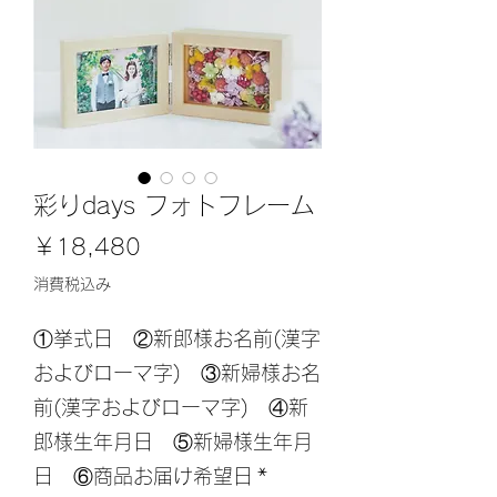
彩りdays フォトフレーム
価
￥18,480
格
消費税込み
①挙式日 ②新郎様お名前(漢字
およびローマ字) ③新婦様お名
前(漢字およびローマ字) ④新
郎様生年月日 ⑤新婦様生年月
日 ⑥商品お届け希望日
*