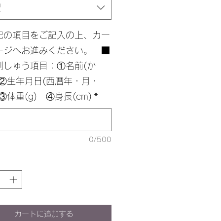
択
記の項目をご記入の上、カー
ージへお進みください。 ■
刺しゅう項目：①名前(か
 ②生年月日(西暦年・月・
③体重(g) ④身長(cm)
*
0/500
カートに追加する