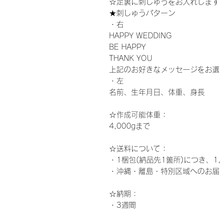
☆足裏に刺しゅうをお入れします
★刺しゅうパターン
・右
HAPPY WEDDING
BE HAPPY
THANK YOU
上記のお好きなメッセージをお選
・左
名前、生年月日、体重、身長
☆作成可能体重：
4,000gまで
☆
送料について：
・1梱包(納品先1箇所)につき、1
・沖縄・離島・特別区域へのお届
☆納期
：
・3週間