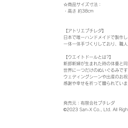
☆
商品サイズ寸法：
・高さ
約38
cm
【アトリエプチレダ】
日本で唯一ハンドメイドで製作し
一体一体手づくりしており、職人
【ウエイトドールとは?】
新郎新婦が生まれた時の体重と同
世界に一つだけのぬいぐるみです
ウェディングシーンや出産のお祝
感謝や幸せを祈って贈られていま
発売元：有限会社プチレダ
©2023 San-X Co., Ltd. All Righ