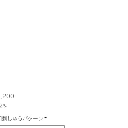
価
,200
格
込み
用刺しゅうパターン
*