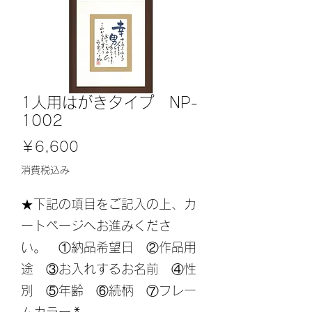
1人用はがきタイプ NP-
1002
価
￥6,600
格
消費税込み
★下記の項目をご記入の上、カ
ートページへお進みくださ
い。 ①納品希望日 ②作品用
途 ③お入れするお名前 ④性
別 ⑤年齢 ⑥続柄 ⑦フレー
ムカラー
*