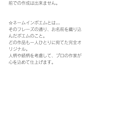
前での作成は出来ません。
☆ネームインポエムとは…
そのフレーズの通り、お名前を織り込
んだポエムのこと。
どの作品も一人ひとりに宛てた完全オ
リジナル。
人柄や続柄を考慮して、プロの作家が
心を込めて仕上げます。
ウェディング、結婚式、披露宴、花
束、両親贈呈品、結婚、ウェルカムボ
ード、ウエルカムボード、花嫁、プレ
花嫁、ゼクシ、,両親へのプレゼント、
お父さん、お母さん、ギフト、ウェル
カムスペース、かわいい、可愛い、贈
呈品、両親、感謝、ありがとう、結婚
式準備、結婚準備、プロポーズ、定