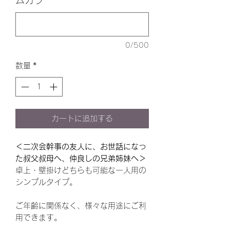
0/500
数量
*
カートに追加する
＜二次会幹事の友人に、お世話になっ
た叔父叔母へ、仲良しの兄弟姉妹へ＞
卓上・壁掛けどちらも可能な一人用の
シンプルタイプ。
ご年齢に関係なく、様々な用途にご利
用できます。