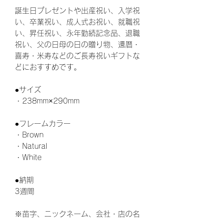
誕生日プレゼントや出産祝い、入学祝
い、卒業祝い、成人式お祝い、就職祝
い、昇任祝い、永年勤続記念品、退職
祝い、父の日母の日の贈り物、還暦・
喜寿・米寿などのご長寿祝いギフトな
どにおすすめです。
●サイズ
・238mm×290mm
●フレームカラー
・Brown
・Natural
・White
●納期
3週間
※苗字、ニックネーム、会社・店の名