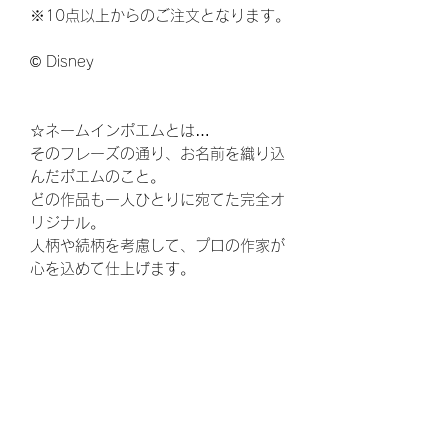
※10点以上からのご注文となります。
© Disney
☆ネームインポエムとは…
そのフレーズの通り、お名前を織り込
んだポエムのこと。
どの作品も一人ひとりに宛てた完全オ
リジナル。
人柄や続柄を考慮して、プロの作家が
心を込めて仕上げます。
ウェディング、結婚式、披露宴、花
束、両親贈呈品、結婚、ウェルカムボ
ード、ウエルカムボード、花嫁、プレ
花嫁、ゼクシ、,両親へのプレゼント、
お父さん、お母さん、ギフト、ウェル