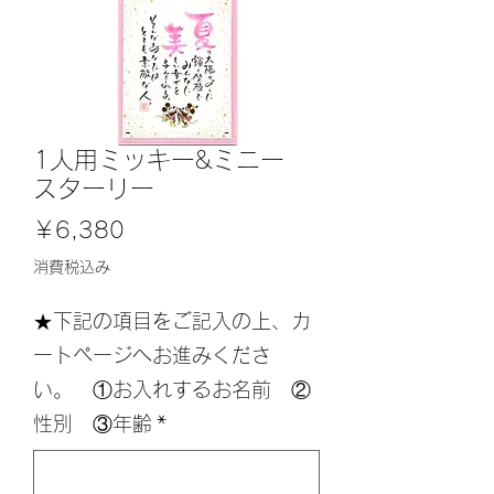
1人用ミッキー&ミニー
スターリー
価
￥6,380
格
消費税込み
★下記の項目をご記入の上、カ
ートページへお進みくださ
い。 ①お入れするお名前 ②
性別 ③年齢
*