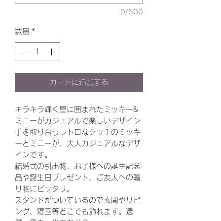
0/500
数量
*
カートに追加する
キラキラ輝く星に囲まれたミッキー&
ミニーがカジュアルで楽しいデザイン
手を取り合うレトロなタッチのミッキ
ーとミニーが、大人カジュアルなデザ
インです。
結婚式の引出物、お子様への誕生記念
品や誕生日プレゼント、ご友人への贈
り物にピッタリ。
スタンドがついているので玄関やリビ
ング、寝室等どこでも飾れます。還