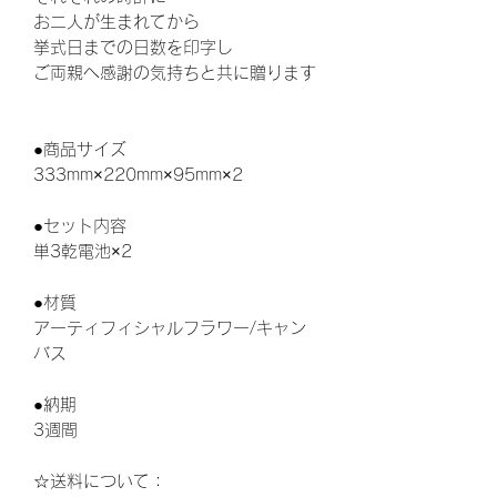
お二人が生まれてから
挙式日までの日数を印字し
ご両親へ感謝の気持ちと共に贈ります
●商品サイズ
333mm×220mm×95mm×2
●セット内容
単3乾電池×2
●材質
アーティフィシャルフラワー/キャン
バス
●納期
3週間
☆送料について：