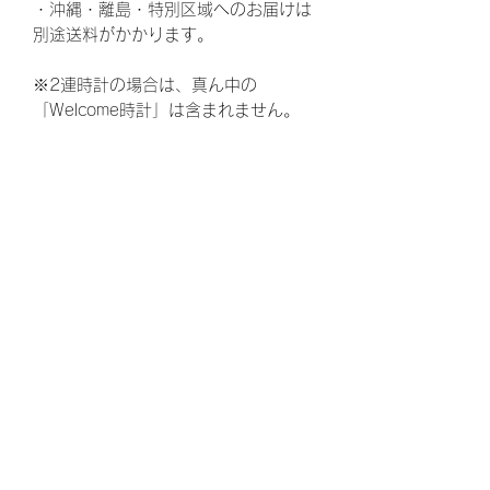
・沖縄・離島・特別区域へのお届けは
別途送料がかかります。
※2連時計の場合は、真ん中の
「Welcome時計」は含まれません。
ウェディング、結婚式、披露宴、花
束、両親贈呈品、結婚、ウェルカムボ
ード、ウエルカムボード、花嫁、プレ
花嫁、ゼクシ、,両親へのプレゼント、
お父さん、お母さん、ギフト、ウェル
カムスペース、かわいい、可愛い、贈
呈品、両親、感謝、ありがとう、結婚
式準備、結婚準備、プロポーズ、定
番、定番商品、トレンド、婚約、ウェ
ディングドレス、ウェディングケー
キ、ウェディングフォト、キャンペー
ン、親族、親、ブライダル、東京、大
阪、福岡、横浜、神戸、表参道、お台