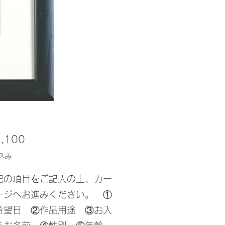
価
,100
格
込み
記の項目をご記入の上、カー
ージへお進みください。 ①
希望日 ②作品用途 ③お入