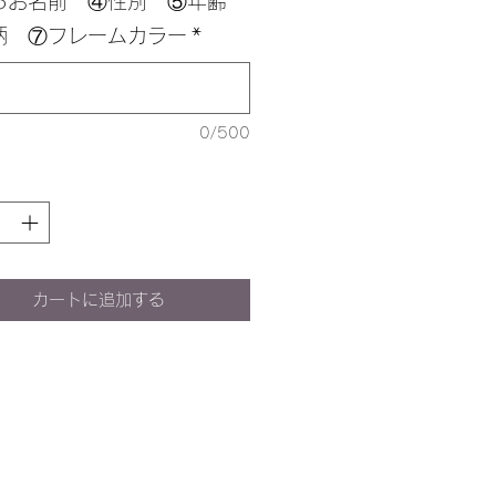
るお名前 ④性別 ⑤年齢
柄 ⑦フレームカラー
*
0/500
カートに追加する