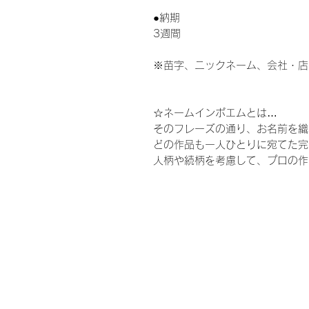
●納期
3週間
※苗字、ニックネーム、会社・店
☆ネームインポエムとは…
そのフレーズの通り、お名前を織
どの作品も一人ひとりに宛てた完
人柄や続柄を考慮して、プロの作
ウェディング、結婚式、披露宴、
ウエルカムボード、花嫁、プレ花
お母さん、ギフト、ウェルカムス
謝、ありがとう、結婚式準備、結
ド、婚約、ウェディングドレス、
ャンペーン、親族、親、ブライダ
お台場、人前式、教会式、神前式