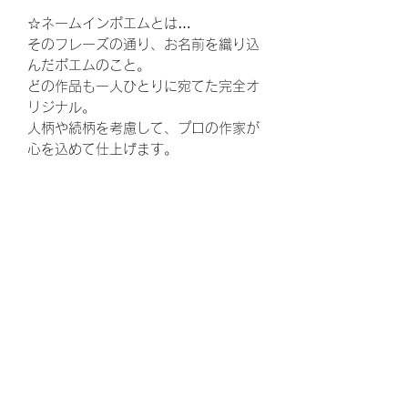
☆ネームインポエムとは…
そのフレーズの通り、お名前を織り込
んだポエムのこと。
どの作品も一人ひとりに宛てた完全オ
リジナル。
人柄や続柄を考慮して、プロの作家が
心を込めて仕上げます。
ウェディング、結婚式、披露宴、花
束、両親贈呈品、結婚、ウェルカムボ
ード、ウエルカムボード、花嫁、プレ
花嫁、ゼクシ、,両親へのプレゼント、
お父さん、お母さん、ギフト、ウェル
カムスペース、かわいい、可愛い、贈
呈品、両親、感謝、ありがとう、結婚
式準備、結婚準備、プロポーズ、定
番、定番商品、トレンド、婚約、ウェ
ディングドレス、ウェディングケー