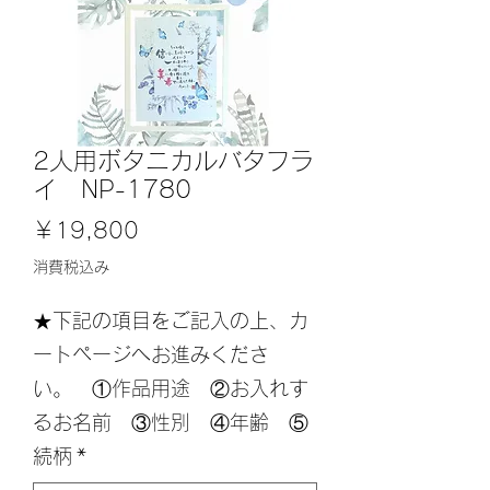
2人用ボタニカルバタフラ
イ NP-1780
価
￥19,800
格
消費税込み
★下記の項目をご記入の上、カ
ートページへお進みくださ
い。 ①作品用途 ②お入れす
るお名前 ③性別 ④年齢 ⑤
続柄
*