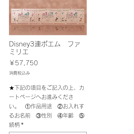
Disney3連ポエム ファ
ミリエ
価
￥57,750
格
消費税込み
★下記の項目をご記入の上、カ
ートページへお進みくださ
い。 ①作品用途 ②お入れす
るお名前 ③性別 ④年齢 ⑤
続柄
*