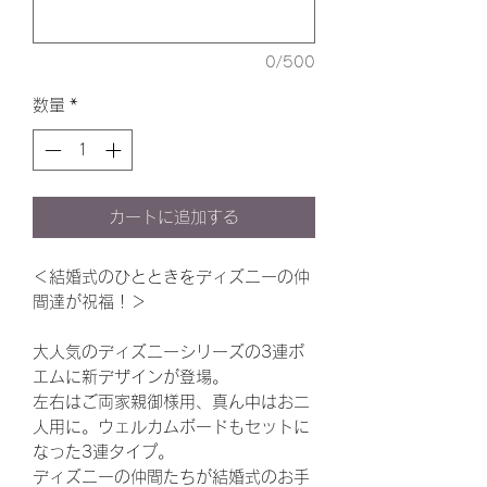
0/500
数量
*
カートに追加する
＜結婚式のひとときをディズニーの仲
間達が祝福！＞
大人気のディズニーシリーズの3連ポ
エムに新デザインが登場。
左右はご両家親御様用、真ん中はお二
人用に。ウェルカムボードもセットに
なった3連タイプ。
ディズニーの仲間たちが結婚式のお手