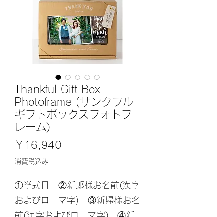
Thankful Gift Box
Photoframe (サンクフル
ギフトボックスフォトフ
レーム)
価
￥16,940
格
消費税込み
①挙式日 ②新郎様お名前(漢字
およびローマ字) ③新婦様お名
前(漢字およびローマ字) ④新