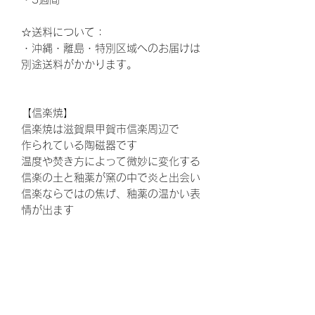
☆送料について：
・沖縄・離島・特別区域へのお届けは
別途送料がかかります。
【信楽焼】
信楽焼は滋賀県甲賀市信楽周辺で
作られている陶磁器です
温度や焚き方によって微妙に変化する
信楽の土と釉薬が窯の中で炎と出会い
信楽ならではの焦げ、釉薬の温かい表
情が出ます
ウェディング、結婚式、披露宴、花
束、両親贈呈品、結婚、ウェルカムボ
ード、ウエルカムボード、花嫁、プレ
花嫁、ゼクシ、,両親へのプレゼント、