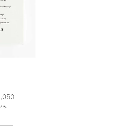
価
,050
格
込み