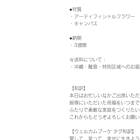
●材質
・アーティフィシャルフラワー
・キャンパス
●納期
・3週間
☆送料について：
・沖縄・離島・特別区域へのお届
【和訳】
本日はお忙しいなかご出席いただ
皆様にいただいた祝福をいつまで
ふたりで素敵な家庭をつくりたい
これからもどうぞよろしくお願い
【ウェルカムブーケ タグ和訳】
愛して、笑って、幸せに生きよう