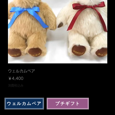
クイックビュー
ウェルカムベア
価格
￥4,400
消費税込み
ウェルカムベア
プチギフト