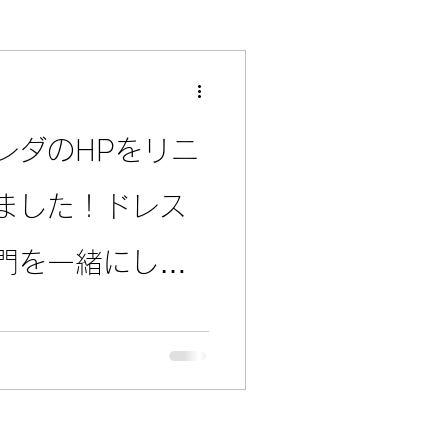
レダのHPをリニ
ました！ドレス
門を一緒にして
 Sell（買取＆
れるようになり