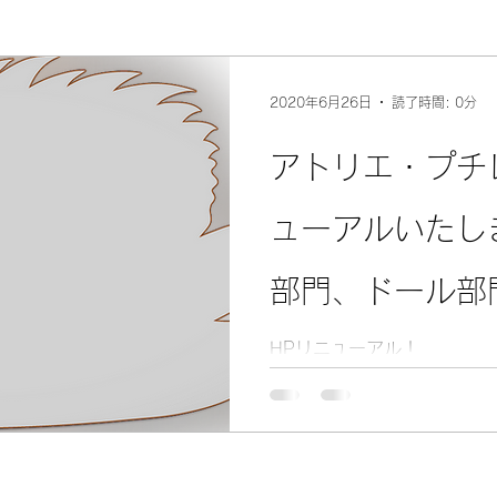
2020年6月26日
読了時間: 0分
アトリエ・プチ
ューアルいたし
部門、ドール部
さらには、Buy &
HPリニューアル！
販売）部門も見
ました！