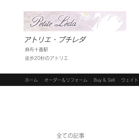
アトリエ・プチレダ
麻布十番駅
徒歩20秒のアトリエ
ホーム
オーダー＆リフォーム
Buy & Sell
ウェイト
全ての記事