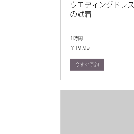
ウエディングドレ
の試着
1時間
19.99
￥19.99
円
今すぐ予約