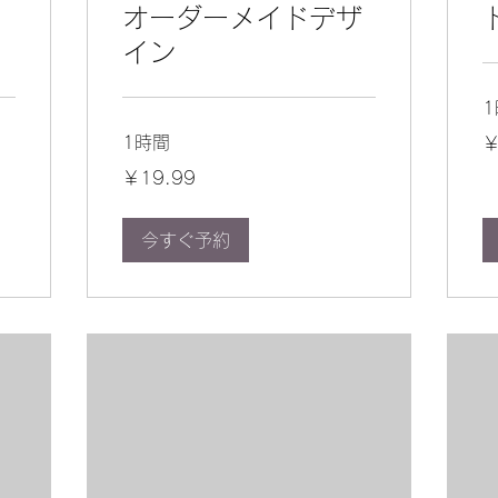
ス
オーダーメイドデザ
イン
19
1時間
￥
円
19.99
￥19.99
円
今すぐ予約