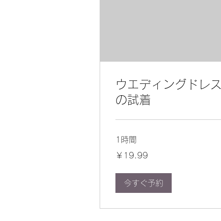
ウエディングドレ
の試着
1時間
19.99
￥19.99
円
今すぐ予約