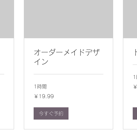
ス
オーダーメイドデザ
イン
19
1時間
￥
円
19.99
￥19.99
円
今すぐ予約