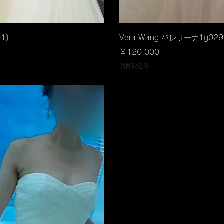
ビュー
クイ
1)
Vera Wang バレリーナ1g029 
価格
￥120,000
消費税込み