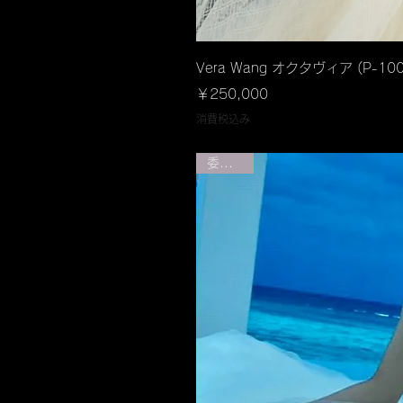
クイック
Vera Wang オクタヴィア (P-100
価格
￥250,000
消費税込み
委託販売