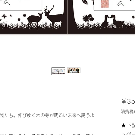
￥35
消費税
物たち。伸びゆく木の芽が明るい未来へ誘うよ
★下
トペ