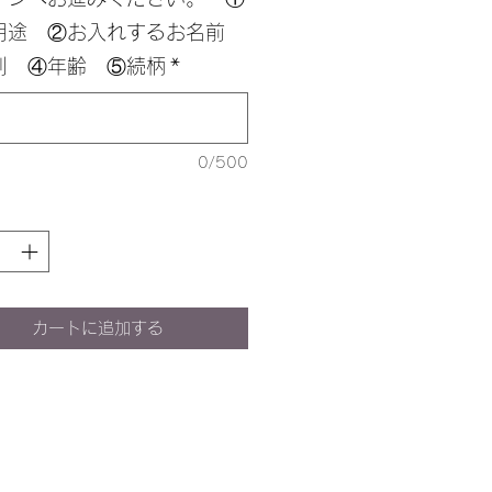
用途 ②お入れするお名前
別 ④年齢 ⑤続柄
*
0/500
カートに追加する