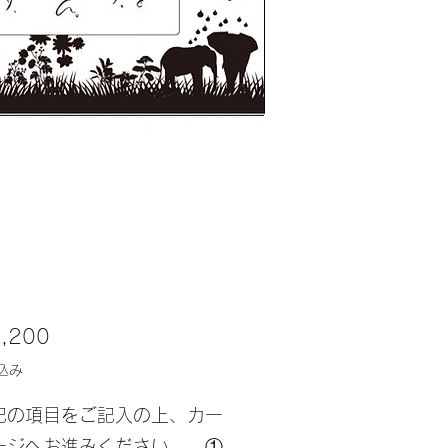
価
,200
格
込み
記の項目をご記入の上、カー
ージへお進みください。 ①