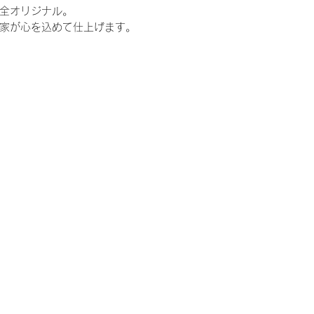
全オリジナル。
家が心を込めて仕上げます。
花束、両親贈呈品、結婚、ウェルカムボード、
嫁、ゼクシ、,両親へのプレゼント、お父さん、
ペース、かわいい、可愛い、贈呈品、両親、感
婚準備、プロポーズ、定番、定番商品、トレン
ウェディングケーキ、ウェディングフォト、キ
ル、東京、大阪、福岡、横浜、神戸、表参道、
、仏前式、リゾート、リゾ婚、1.5次会、少人
ウス、ホテル、ホテルウェディング、レストラ
呈ギフト、両親プレゼント、ぬいどり、ぬいぐ
ん好きと繋がりたい、ウェイトドール、ウエイ
トベア、体重ベア