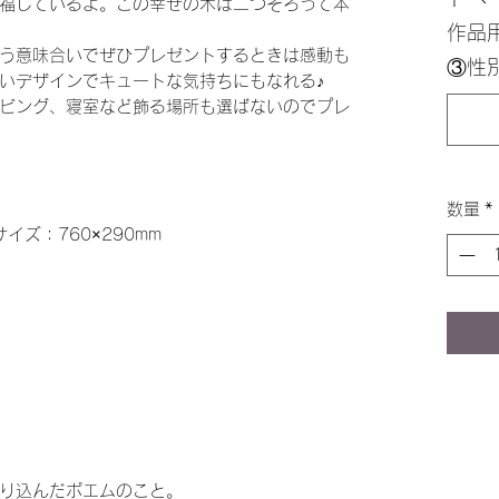
福しているよ。この幸せの木は二つそろって本
作品
う意味合いでぜひプレゼントするときは感動も
③性
いデザインでキュートな気持ちにもなれる♪
ビング、寝室など飾る場所も選ばないのでプレ
数量
*
サイズ：760×290mm
り込んだポエムのこと。