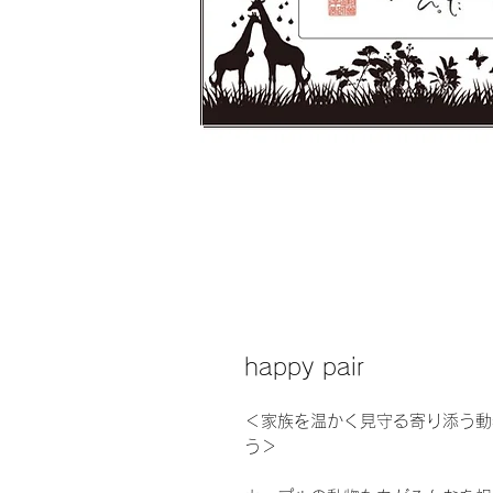
happy pair
＜家族を温かく見守る寄り添う動
う＞