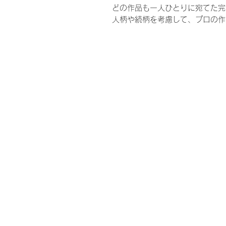
どの作品も一人ひとりに宛てた完
人柄や続柄を考慮して、プロの作
ウェディング、結婚式、披露宴、
ウエルカムボード、花嫁、プレ花
お母さん、ギフト、ウェルカムス
謝、ありがとう、結婚式準備、結
ド、婚約、ウェディングドレス、
ャンペーン、親族、親、ブライダ
お台場、人前式、教会式、神前式
数、家族のみ、会費制、ゲストハ
ン、レストランウェディング、贈
るみじゃありません家族、プーさ
トドール、ウェイトベア、ウエイ