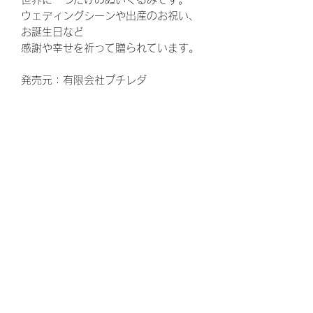
ウェディングシーンや出産のお祝い、
お誕生日など
感謝や幸せを祈って贈られています。
発売元：有限会社プチレダ
©Moomin Characters TM
ウェディング、結婚式、披露宴、花
束、両親贈呈品、結婚、ウェルカムボ
ード、ウエルカムボード、花嫁、プレ
花嫁、ゼクシ、,両親へのプレゼント、
お父さん、お母さん、ギフト、ウェル
カムスペース、かわいい、可愛い、贈
呈品、両親、感謝、ありがとう、結婚
式準備、結婚準備、プロポーズ、定
番、定番商品、トレンド、婚約、ウェ
ディングドレス、ウェディングケー
キ、ウェディングフォト、キャンペー