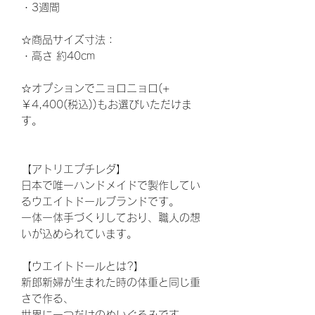
・
3
週間
☆
商品サイズ寸法：
・高さ
約40
cm
☆オプションでニョロニョロ(+
￥4,400(税込))もお選びいただけま
す。
【アトリエプチレダ】
日本で唯一ハンドメイドで製作してい
るウエイトドールブランドです。
一体一体手づくりしており、職人の想
いが込められています。
【ウエイトドールとは?】
新郎新婦が生まれた時の体重と同じ重
さで作る、
世界に一つだけのぬいぐるみです。