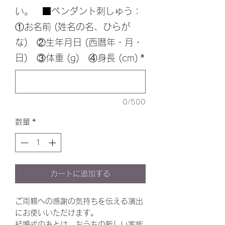
い。 ■ペンダント刺しゅう：
①お名前 (姓名の名、ひらが
な) ②生年月日 (西暦年・月・
日) ③体重 (g) ④身長 (cm)
*
0/500
数量
*
カートに追加する
ご両親への感謝の気持ちを伝える演出
にお使いいただけます。
結婚式のあとは、おうちの新しい家族