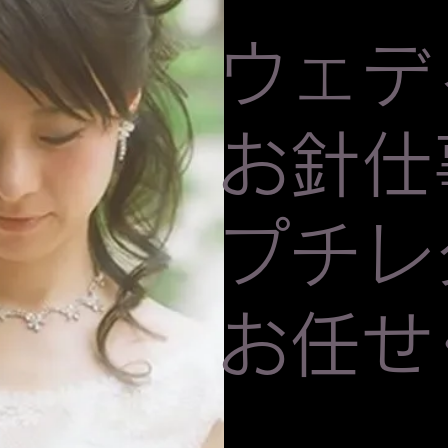
ウェデ
お針仕
プチレ
お任せ